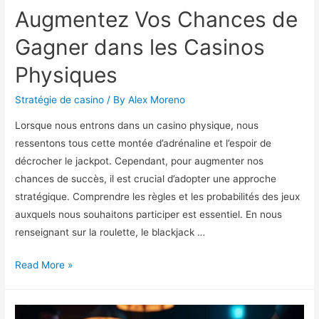
Augmentez Vos Chances de
Gagner dans les Casinos
Physiques
Stratégie de casino
/ By
Alex Moreno
Lorsque nous entrons dans un casino physique, nous
ressentons tous cette montée d’adrénaline et l’espoir de
décrocher le jackpot. Cependant, pour augmenter nos
chances de succès, il est crucial d’adopter une approche
stratégique. Comprendre les règles et les probabilités des jeux
auxquels nous souhaitons participer est essentiel. En nous
renseignant sur la roulette, le blackjack …
Augmentez
Read More »
Vos
Chances
de