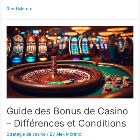
Revue
Read More »
du
Jeu
Lightning
Roulette
Guide des Bonus de Casino
– Différences et Conditions
Stratégie de casino
/ By
Alex Moreno