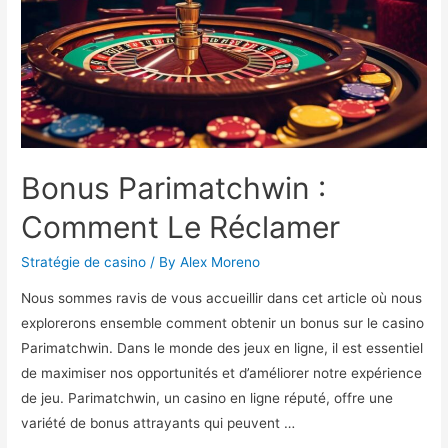
Bonus Parimatchwin :
Comment Le Réclamer
Stratégie de casino
/ By
Alex Moreno
Nous sommes ravis de vous accueillir dans cet article où nous
explorerons ensemble comment obtenir un bonus sur le casino
Parimatchwin. Dans le monde des jeux en ligne, il est essentiel
de maximiser nos opportunités et d’améliorer notre expérience
de jeu. Parimatchwin, un casino en ligne réputé, offre une
variété de bonus attrayants qui peuvent …