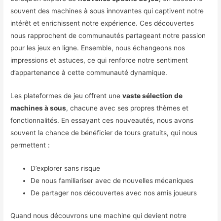
souvent des machines à sous innovantes qui captivent notre
intérêt et enrichissent notre expérience. Ces découvertes
nous rapprochent de communautés partageant notre passion
pour les jeux en ligne. Ensemble, nous échangeons nos
impressions et astuces, ce qui renforce notre sentiment
d’appartenance à cette communauté dynamique.
Les plateformes de jeu offrent une
vaste sélection de
machines à sous
, chacune avec ses propres thèmes et
fonctionnalités. En essayant ces nouveautés, nous avons
souvent la chance de bénéficier de tours gratuits, qui nous
permettent :
D’explorer sans risque
De nous familiariser avec de nouvelles mécaniques
De partager nos découvertes avec nos amis joueurs
Quand nous découvrons une machine qui devient notre