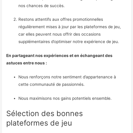
nos chances de succès.
Restons attentifs aux offres promotionnelles
régulièrement mises à jour par les plateformes de jeu,
car elles peuvent nous offrir des occasions
supplémentaires d’optimiser notre expérience de jeu.
En partageant nos expériences et en échangeant des
astuces entre nous :
Nous renforçons notre sentiment d’appartenance à
cette communauté de passionnés.
Nous maximisons nos gains potentiels ensemble.
Sélection des bonnes
plateformes de jeu