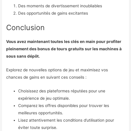
Des moments de divertissement inoubliables
Des opportunités de gains excitantes
Conclusion
Vous avez maintenant toutes les clés en main pour profiter
pleinement des bonus de tours gratuits sur les machines à
sous sans dépôt.
Explorez de nouvelles options de jeu et maximisez vos
chances de gains en suivant ces conseils :
Choisissez des plateformes réputées pour une
expérience de jeu optimale.
Comparez les offres disponibles pour trouver les
meilleures opportunités.
Lisez attentivement les conditions d’utilisation pour
éviter toute surprise.