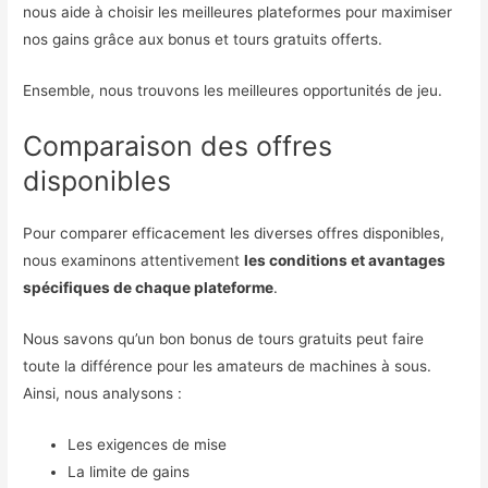
nous aide à choisir les meilleures plateformes pour maximiser
nos gains grâce aux bonus et tours gratuits offerts.
Ensemble, nous trouvons les meilleures opportunités de jeu.
Comparaison des offres
disponibles
Pour comparer efficacement les diverses offres disponibles,
nous examinons attentivement
les conditions et avantages
spécifiques de chaque plateforme
.
Nous savons qu’un bon bonus de tours gratuits peut faire
toute la différence pour les amateurs de machines à sous.
Ainsi, nous analysons :
Les exigences de mise
La limite de gains