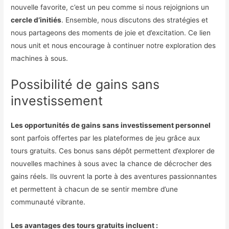
nouvelle favorite, c’est un peu comme si nous rejoignions un
cercle d’initiés
. Ensemble, nous discutons des stratégies et
nous partageons des moments de joie et d’excitation. Ce lien
nous unit et nous encourage à continuer notre exploration des
machines à sous.
Possibilité de gains sans
investissement
Les opportunités de gains sans investissement personnel
sont parfois offertes par les plateformes de jeu grâce aux
tours gratuits. Ces bonus sans dépôt permettent d’explorer de
nouvelles machines à sous avec la chance de décrocher des
gains réels. Ils ouvrent la porte à des aventures passionnantes
et permettent à chacun de se sentir membre d’une
communauté vibrante.
Les avantages des tours gratuits incluent :