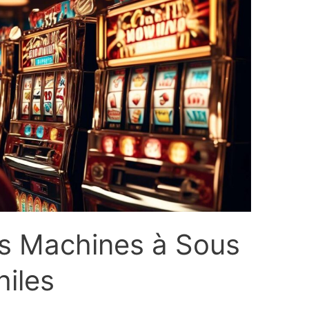
es Machines à Sous
hiles