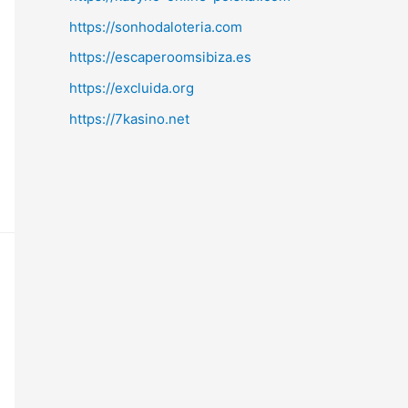
https://sonhodaloteria.com
https://escaperoomsibiza.es
https://excluida.org
https://7kasino.net