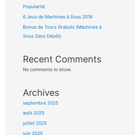
Popularité
6 Jeux de Machines à Sous 2018
Bonus de Tours Gratuits (Machines à
Sous Sans Dépôt)
Recent Comments
No comments to show.
Archives
septembre 2025
août 2025
juillet 2025
juin 2025