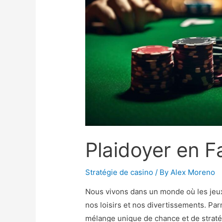
Plaidoyer en F
Stratégie de casino
/ By
Alex Moreno
Nous vivons dans un monde où les jeu
nos loisirs et nos divertissements. Par
mélange unique de chance et de stratég