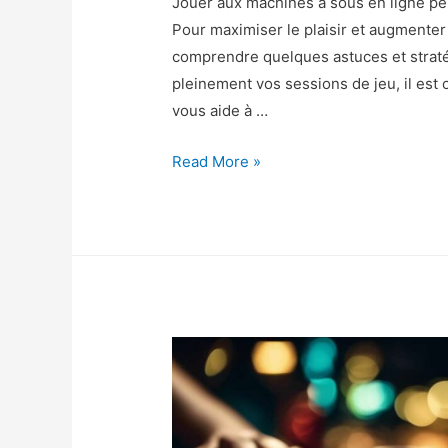
Jouer aux machines à sous en ligne peu
Pour maximiser le plaisir et augmenter 
comprendre quelques astuces et straté
pleinement vos sessions de jeu, il est 
vous aide à …
Astuces
Read More »
Slots
:
Mieux
Jouer
aux
Machines
à
Sous
en
Ligne