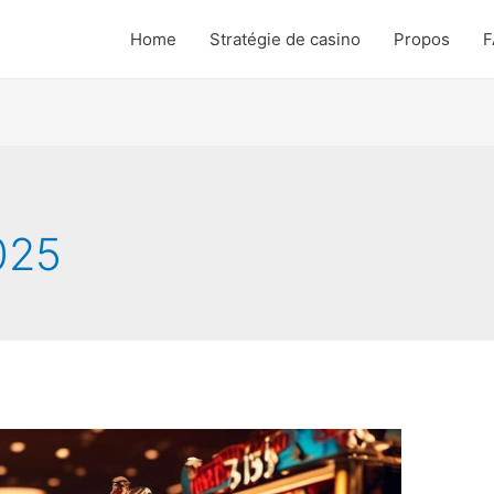
Home
Stratégie de casino
Propos
F
025