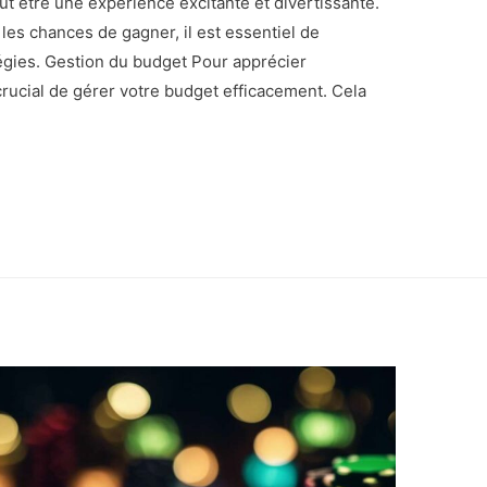
t être une expérience excitante et divertissante.
les chances de gagner, il est essentiel de
gies. Gestion du budget Pour apprécier
crucial de gérer votre budget efficacement. Cela