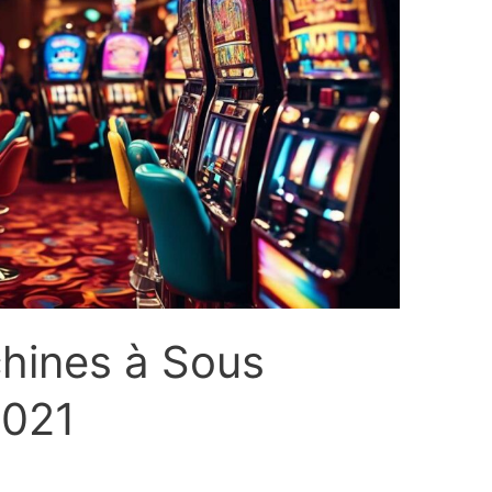
hines à Sous
2021