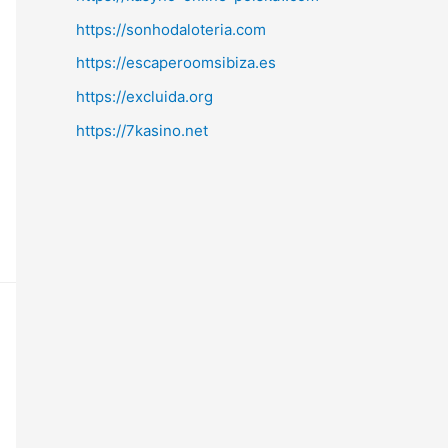
https://sonhodaloteria.com
https://escaperoomsibiza.es
https://excluida.org
https://7kasino.net