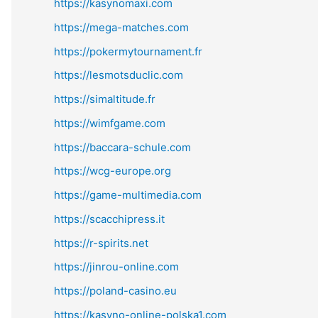
https://kasynomaxi.com
https://mega-matches.com
https://pokermytournament.fr
https://lesmotsduclic.com
https://simaltitude.fr
https://wimfgame.com
https://baccara-schule.com
https://wcg-europe.org
https://game-multimedia.com
https://scacchipress.it
https://r-spirits.net
https://jinrou-online.com
https://poland-casino.eu
https://kasyno-online-polska1.com