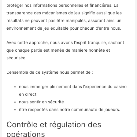
protéger nos informations personnelles et financières. La
transparence des mécanismes de jeu signifie aussi que les
résultats ne peuvent pas être manipulés, assurant ainsi un
environnement de jeu équitable pour chacun d’entre nous.
Avec cette approche, nous avons l’esprit tranquille, sachant
que chaque partie est menée de manière honnête et
sécurisée.
L’ensemble de ce système nous permet de :
nous immerger pleinement dans l’expérience du casino
en direct
nous sentir en sécurité
être respectés dans notre communauté de joueurs.
Contrôle et régulation des
opérations