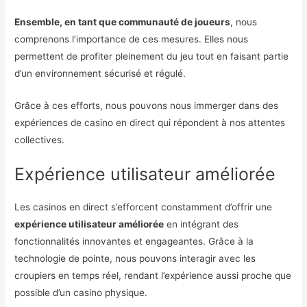
Ensemble, en tant que communauté de joueurs
, nous
comprenons l’importance de ces mesures. Elles nous
permettent de profiter pleinement du jeu tout en faisant partie
d’un environnement sécurisé et régulé.
Grâce à ces efforts, nous pouvons nous immerger dans des
expériences de casino en direct qui répondent à nos attentes
collectives.
Expérience utilisateur améliorée
Les casinos en direct s’efforcent constamment d’offrir une
expérience utilisateur améliorée
en intégrant des
fonctionnalités innovantes et engageantes. Grâce à la
technologie de pointe, nous pouvons interagir avec les
croupiers en temps réel, rendant l’expérience aussi proche que
possible d’un casino physique.