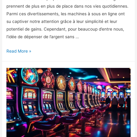
prennent de plus en plus de place dans nos vies quotidiennes.
Parmi ces divertissements, les machines à sous en ligne ont
su captiver notre attention grâce à leur simplicité et leur
potentiel de gains. Cependant, pour beaucoup d’entre nous,
l’idée de dépenser de l’argent sans …
Bonus
Read More »
de
Tours
Gratuits
(Machines
à
Sous
Sans
Dépôt)