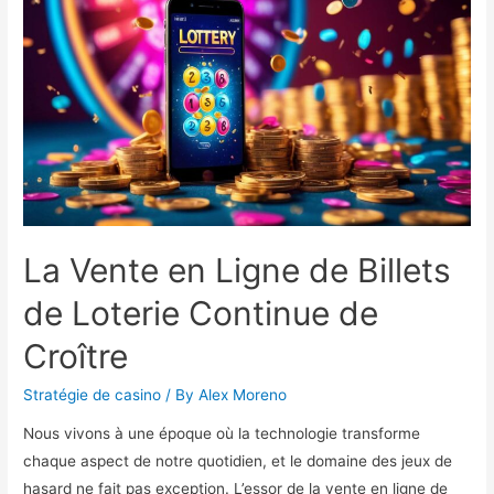
à
Sous
Annoncés
au
LAC
2018
La Vente en Ligne de Billets
de Loterie Continue de
Croître
Stratégie de casino
/ By
Alex Moreno
Nous vivons à une époque où la technologie transforme
chaque aspect de notre quotidien, et le domaine des jeux de
hasard ne fait pas exception. L’essor de la vente en ligne de