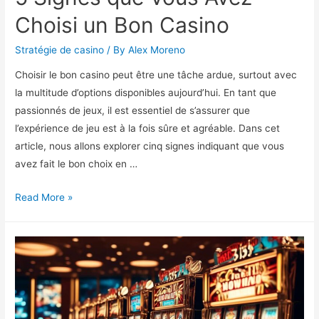
Choisi un Bon Casino
Stratégie de casino
/ By
Alex Moreno
Choisir le bon casino peut être une tâche ardue, surtout avec
la multitude d’options disponibles aujourd’hui. En tant que
passionnés de jeux, il est essentiel de s’assurer que
l’expérience de jeu est à la fois sûre et agréable. Dans cet
article, nous allons explorer cinq signes indiquant que vous
avez fait le bon choix en …
5
Read More »
Signes
que
Vous
Avez
Choisi
un