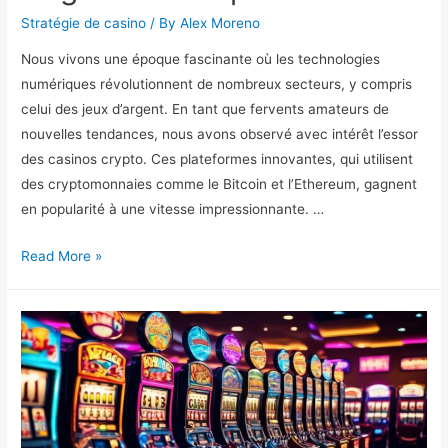
Stratégie de casino
/ By
Alex Moreno
Nous vivons une époque fascinante où les technologies
numériques révolutionnent de nombreux secteurs, y compris
celui des jeux d’argent. En tant que fervents amateurs de
nouvelles tendances, nous avons observé avec intérêt l’essor
des casinos crypto. Ces plateformes innovantes, qui utilisent
des cryptomonnaies comme le Bitcoin et l’Ethereum, gagnent
en popularité à une vitesse impressionnante. …
Les
Read More »
Casinos
Crypto
Gagnent
en
Popularité