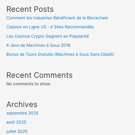
en
Recent Posts
Ligne
Comment les Industries Bénéficient de la Blockchain
Casinos en Ligne US : 4 Sites Recommandés
Les Casinos Crypto Gagnent en Popularité
6 Jeux de Machines à Sous 2018
Bonus de Tours Gratuits (Machines à Sous Sans Dépôt)
Recent Comments
No comments to show.
Archives
septembre 2025
août 2025
juillet 2025