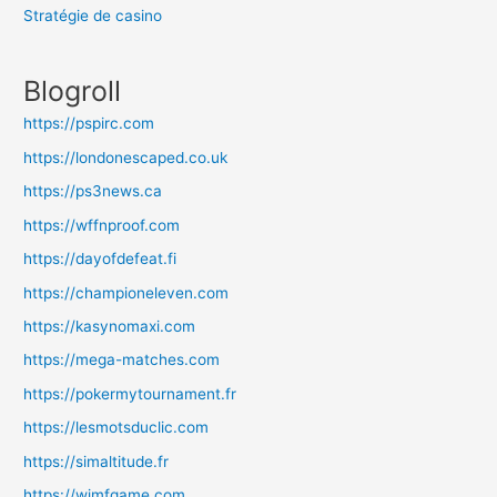
Stratégie de casino
Blogroll
https://pspirc.com
https://londonescaped.co.uk
https://ps3news.ca
https://wffnproof.com
https://dayofdefeat.fi
https://championeleven.com
https://kasynomaxi.com
https://mega-matches.com
https://pokermytournament.fr
https://lesmotsduclic.com
https://simaltitude.fr
https://wimfgame.com