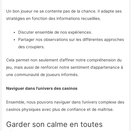
Un bon joueur ne se contente pas de la chance. Il adapte ses
stratégies en fonction des informations recueillies.
Discuter ensemble de nos expériences.
Partager nos observations sur les différentes approches
des croupiers.
Cela permet non seulement d’affiner notre compréhension du
jeu, mais aussi de renforcer notre sentiment d’appartenance à
une communauté de joueurs informés.
Naviguer dans l’univers des casinos
Ensemble, nous pouvons naviguer dans l’univers complexe des
casinos physiques avec plus de confiance et de maîtrise.
Garder son calme en toutes