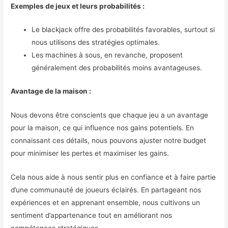
Exemples de jeux et leurs probabilités :
Le blackjack offre des probabilités favorables, surtout si
nous utilisons des stratégies optimales.
Les machines à sous, en revanche, proposent
généralement des probabilités moins avantageuses.
Avantage de la maison :
Nous devons être conscients que chaque jeu a un avantage
pour la maison, ce qui influence nos gains potentiels. En
connaissant ces détails, nous pouvons ajuster notre budget
pour minimiser les pertes et maximiser les gains.
Cela nous aide à nous sentir plus en confiance et à faire partie
d’une communauté de joueurs éclairés. En partageant nos
expériences et en apprenant ensemble, nous cultivons un
sentiment d’appartenance tout en améliorant nos
compétences stratégiques.