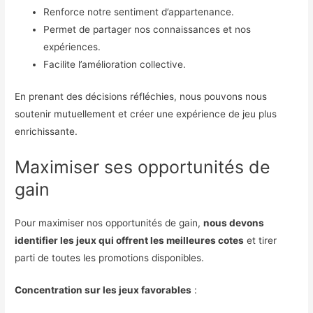
Renforce notre sentiment d’appartenance.
Permet de partager nos connaissances et nos
expériences.
Facilite l’amélioration collective.
En prenant des décisions réfléchies, nous pouvons nous
soutenir mutuellement et créer une expérience de jeu plus
enrichissante.
Maximiser ses opportunités de
gain
Pour maximiser nos opportunités de gain,
nous devons
identifier les jeux qui offrent les meilleures cotes
et tirer
parti de toutes les promotions disponibles.
Concentration sur les jeux favorables
: