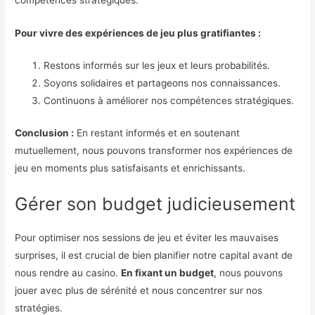
Pour vivre des expériences de jeu plus gratifiantes :
Restons informés sur les jeux et leurs probabilités.
Soyons solidaires et partageons nos connaissances.
Continuons à améliorer nos compétences stratégiques.
Conclusion :
En restant informés et en soutenant
mutuellement, nous pouvons transformer nos expériences de
jeu en moments plus satisfaisants et enrichissants.
Gérer son budget judicieusement
Pour optimiser nos sessions de jeu et éviter les mauvaises
surprises, il est crucial de bien planifier notre capital avant de
nous rendre au casino.
En fixant un budget
, nous pouvons
jouer avec plus de sérénité et nous concentrer sur nos
stratégies.