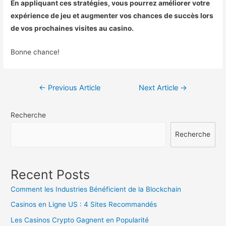
En appliquant ces stratégies, vous pourrez améliorer votre
expérience de jeu et augmenter vos chances de succès lors
de vos prochaines visites au casino.
Bonne chance!
Navigation
←
Previous Article
Next Article
→
de
Recherche
l’article
Recherche
Recent Posts
Comment les Industries Bénéficient de la Blockchain
Casinos en Ligne US : 4 Sites Recommandés
Les Casinos Crypto Gagnent en Popularité