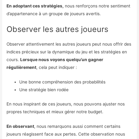
En adoptant ces stratégies,
nous renforçons notre sentiment
d’appartenance à un groupe de joueurs avertis.
Observer les autres joueurs
Observer attentivement les autres joueurs peut nous offrir des
indices précieux sur la dynamique du jeu et les stratégies en
cours.
Lorsque nous voyons quelqu’un gagner
régulièrement
, cela peut indiquer :
Une bonne compréhension des probabilités
Une stratégie bien rodée
En nous inspirant de ces joueurs, nous pouvons ajuster nos
propres techniques et mieux gérer notre budget.
En observant
, nous remarquons aussi comment certains
joueurs réagissent face aux pertes. Cette observation nous