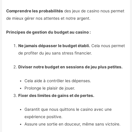
Comprendre les probabilités
des jeux de casino nous permet
de mieux gérer nos attentes et notre argent.
Principes de gestion du budget au casino :
Ne jamais dépasser le budget établi.
Cela nous permet
de profiter du jeu sans stress financier.
Diviser notre budget en sessions de jeu plus petites.
Cela aide à contrôler les dépenses.
Prolonge le plaisir de jouer.
Fixer des limites de gains et de pertes.
Garantit que nous quittons le casino avec une
expérience positive.
Assure une sortie en douceur, même sans victoire.