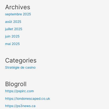
Archives
septembre 2025
août 2025
juillet 2025
juin 2025
mai 2025
Categories
Stratégie de casino
Blogroll
https://pspirc.com
https://londonescaped.co.uk
https://ps3news.ca