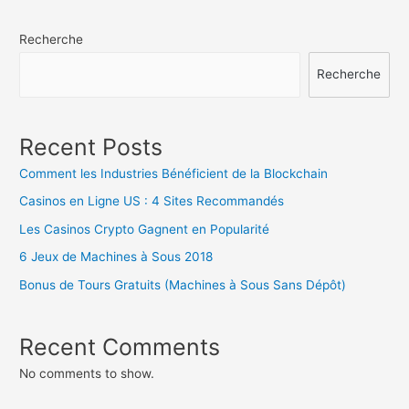
de
Recherche
l’article
Recherche
Recent Posts
Comment les Industries Bénéficient de la Blockchain
Casinos en Ligne US : 4 Sites Recommandés
Les Casinos Crypto Gagnent en Popularité
6 Jeux de Machines à Sous 2018
Bonus de Tours Gratuits (Machines à Sous Sans Dépôt)
Recent Comments
No comments to show.