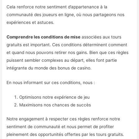
Cela renforce notre sentiment d’appartenance à la
communauté des joueurs en ligne, où nous partageons nos
expériences et astuces.
Comprendre les conditions de mise
associées aux tours
gratuits est important. Ces conditions déterminent comment
et quand nous pouvons retirer nos gains. Bien que ces règles
puissent sembler complexes au départ, elles font partie
intégrante du monde des bonus de casino.
En nous informant sur ces conditions, nous :
Optimisons notre expérience de jeu
Maximisons nos chances de succès
Notre engagement à respecter ces règles renforce notre
sentiment de communauté et nous permet de profiter
pleinement des opportunités offertes par les tours gratuits.