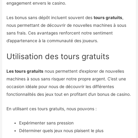
engagement envers le casino.
Les bonus sans dépôt incluent souvent des
tours gratuits
,
nous permettant de découvrir de nouvelles machines à sous
sans frais. Ces avantages renforcent notre sentiment
d’appartenance à la communauté des joueurs.
Utilisation des tours gratuits
Les tours gratuits
nous permettent d’explorer de nouvelles
machines à sous sans risquer notre propre argent. C’est une
occasion idéale pour nous de découvrir les différentes
fonctionnalités des jeux tout en profitant d’un bonus de casino.
En utilisant ces tours gratuits, nous pouvons :
Expérimenter sans pression
Déterminer quels jeux nous plaisent le plus