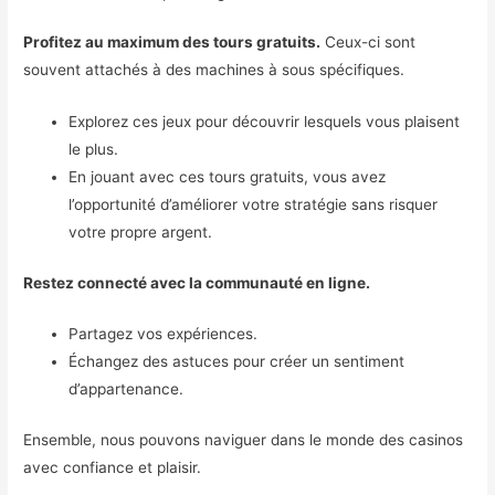
Profitez au maximum des tours gratuits.
Ceux-ci sont
souvent attachés à des machines à sous spécifiques.
Explorez ces jeux pour découvrir lesquels vous plaisent
le plus.
En jouant avec ces tours gratuits, vous avez
l’opportunité d’améliorer votre stratégie sans risquer
votre propre argent.
Restez connecté avec la communauté en ligne.
Partagez vos expériences.
Échangez des astuces pour créer un sentiment
d’appartenance.
Ensemble, nous pouvons naviguer dans le monde des casinos
avec confiance et plaisir.