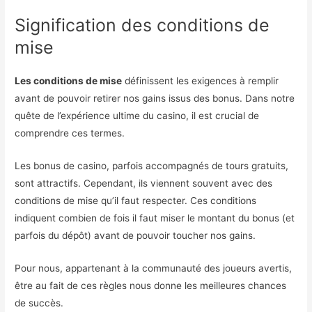
Signification des conditions de
mise
Les conditions de mise
définissent les exigences à remplir
avant de pouvoir retirer nos gains issus des bonus. Dans notre
quête de l’expérience ultime du casino, il est crucial de
comprendre ces termes.
Les bonus de casino, parfois accompagnés de tours gratuits,
sont attractifs. Cependant, ils viennent souvent avec des
conditions de mise qu’il faut respecter. Ces conditions
indiquent combien de fois il faut miser le montant du bonus (et
parfois du dépôt) avant de pouvoir toucher nos gains.
Pour nous, appartenant à la communauté des joueurs avertis,
être au fait de ces règles nous donne les meilleures chances
de succès.