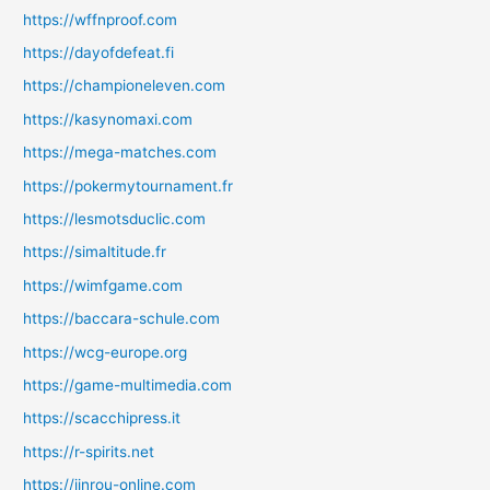
https://wffnproof.com
https://dayofdefeat.fi
https://championeleven.com
https://kasynomaxi.com
https://mega-matches.com
https://pokermytournament.fr
https://lesmotsduclic.com
https://simaltitude.fr
https://wimfgame.com
https://baccara-schule.com
https://wcg-europe.org
https://game-multimedia.com
https://scacchipress.it
https://r-spirits.net
https://jinrou-online.com