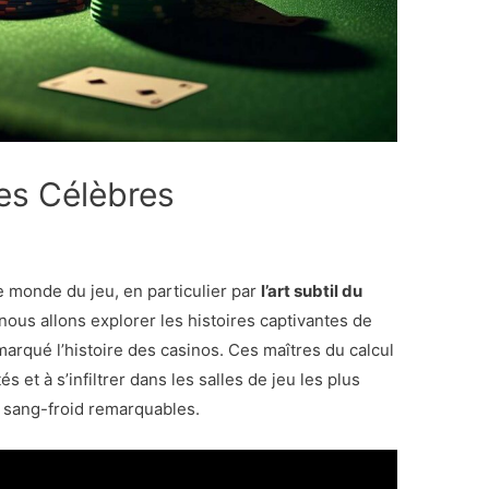
es Célèbres
e monde du jeu, en particulier par
l’art subtil du
, nous allons explorer les histoires captivantes de
arqué l’histoire des casinos. Ces maîtres du calcul
és et à s’infiltrer dans les salles de jeu les plus
n sang-froid remarquables.