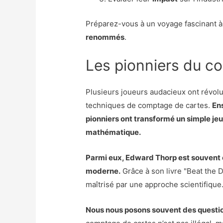
Préparez-vous à un voyage fascinant à 
renommés
.
Les pionniers du c
Plusieurs joueurs audacieux ont révolu
techniques de comptage de cartes.
En
pionniers ont transformé un simple jeu
mathématique.
Parmi eux, Edward Thorp est souvent
moderne.
Grâce à son livre "Beat the D
maîtrisé par une approche scientifique
Nous nous posons souvent des question