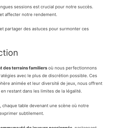
ngues sessions est crucial pour notre succès.
et affecter notre rendement.
et partager des astuces pour surmonter ces
ction
 des terrains familiers
où nous perfectionnons
tégies avec le plus de discrétion possible. Ces
hère animée et leur diversité de jeux, nous offrent
 en restant dans les limites de la légalité.
, chaque table devenant une scène où notre
’exprimer subtilement.
 communauté de joueurs passionnés
, partageant