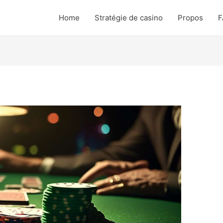
Home
Stratégie de casino
Propos
F