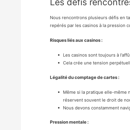
Les défis rencontré
Nous rencontrons plusieurs défis en ta
repérés par les casinos à la pression 
Risques liés aux casinos :
Les casinos sont toujours à l’affû
Cela crée une tension perpétuelle
Légalité du comptage de cartes :
Même si la pratique elle-même n’
réservent souvent le droit de nou
Nous devons constamment naviguer
Pression mentale :