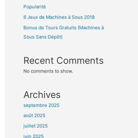
Popularité
6 Jeux de Machines à Sous 2018
Bonus de Tours Gratuits (Machines à
Sous Sans Dépôt)
Recent Comments
No comments to show.
Archives
septembre 2025
août 2025
juillet 2025
juin 2025