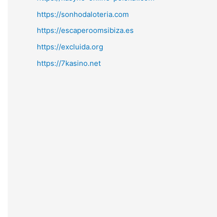
https://sonhodaloteria.com
https://escaperoomsibiza.es
https://excluida.org
https://7kasino.net