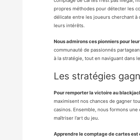
comptage de cartes n’est pas illégal, ma
propres méthodes pour détecter les co
délicate entre les joueurs cherchant à
leurs intérêts.
Nous admirons ces pionniers pour leur 
communauté de passionnés partageant u
à la stratégie, tout en naviguant dans l
Les stratégies gag
Pour remporter la victoire au blackjac
maximisent nos chances de gagner tout 
casinos. Ensemble, nous formons une
maîtriser l’art du jeu.
Apprendre le comptage de cartes est 