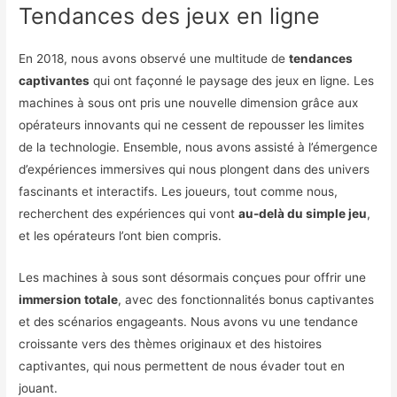
Tendances des jeux en ligne
En 2018, nous avons observé une multitude de
tendances
captivantes
qui ont façonné le paysage des jeux en ligne. Les
machines à sous ont pris une nouvelle dimension grâce aux
opérateurs innovants qui ne cessent de repousser les limites
de la technologie. Ensemble, nous avons assisté à l’émergence
d’expériences immersives qui nous plongent dans des univers
fascinants et interactifs. Les joueurs, tout comme nous,
recherchent des expériences qui vont
au-delà du simple jeu
,
et les opérateurs l’ont bien compris.
Les machines à sous sont désormais conçues pour offrir une
immersion totale
, avec des fonctionnalités bonus captivantes
et des scénarios engageants. Nous avons vu une tendance
croissante vers des thèmes originaux et des histoires
captivantes, qui nous permettent de nous évader tout en
jouant.