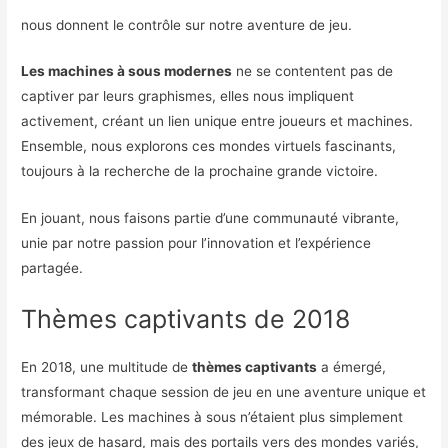
nous donnent le contrôle sur notre aventure de jeu.
Les machines à sous modernes
ne se contentent pas de
captiver par leurs graphismes, elles nous impliquent
activement, créant un lien unique entre joueurs et machines.
Ensemble, nous explorons ces mondes virtuels fascinants,
toujours à la recherche de la prochaine grande victoire.
En jouant, nous faisons partie d’une communauté vibrante,
unie par notre passion pour l’innovation et l’expérience
partagée.
Thèmes captivants de 2018
En 2018, une multitude de
thèmes captivants
a émergé,
transformant chaque session de jeu en une aventure unique et
mémorable. Les machines à sous n’étaient plus simplement
des jeux de hasard, mais des portails vers des mondes variés,