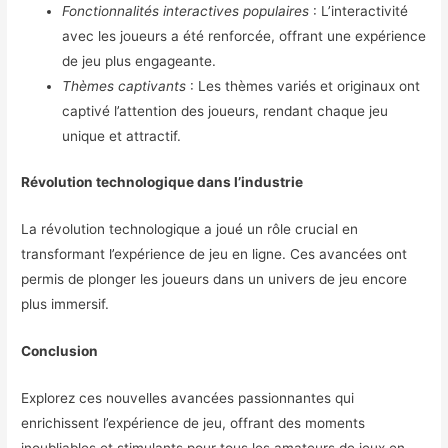
Fonctionnalités interactives populaires
: L’interactivité
avec les joueurs a été renforcée, offrant une expérience
de jeu plus engageante.
Thèmes captivants
: Les thèmes variés et originaux ont
captivé l’attention des joueurs, rendant chaque jeu
unique et attractif.
Révolution technologique dans l’industrie
La révolution technologique a joué un rôle crucial en
transformant l’expérience de jeu en ligne. Ces avancées ont
permis de plonger les joueurs dans un univers de jeu encore
plus immersif.
Conclusion
Explorez ces nouvelles avancées passionnantes qui
enrichissent l’expérience de jeu, offrant des moments
inoubliables et stimulants pour tous les amateurs de jeux en