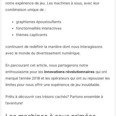
notre expérience de jeu. Les machines à sous, avec leur
combinaison unique de :
graphismes époustouflants
fonctionnalités interactives
thèmes captivants
continuent de redéfinir la manière dont nous interagissons
avec le monde du divertissement numérique.
En parcourant cet article, nous partagerons notre
enthousiasme pour les
innovations révolutionnaires
qui ont
marqué l’année 2018 et les opérateurs qui ont su repousser les
limites pour nous offrir une expérience de jeu inoubliable.
Prêts à découvrir ces trésors cachés? Partons ensemble à
l’aventure!