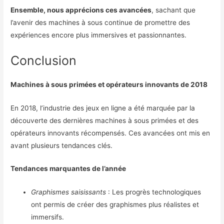
Ensemble, nous apprécions ces avancées
, sachant que
l’avenir des machines à sous continue de promettre des
expériences encore plus immersives et passionnantes.
Conclusion
Machines à sous primées et opérateurs innovants de 2018
En 2018, l’industrie des jeux en ligne a été marquée par la
découverte des dernières machines à sous primées et des
opérateurs innovants récompensés. Ces avancées ont mis en
avant plusieurs tendances clés.
Tendances marquantes de l’année
Graphismes saisissants
: Les progrès technologiques
ont permis de créer des graphismes plus réalistes et
immersifs.