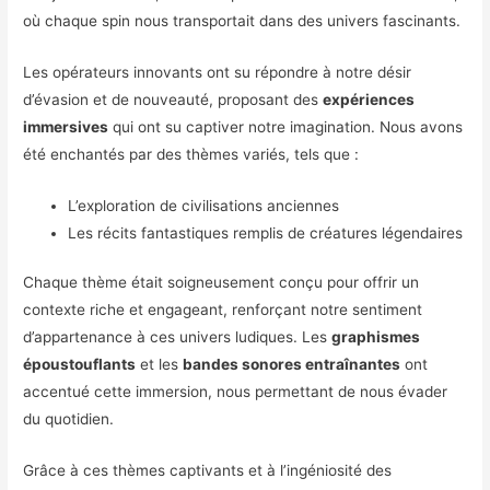
où chaque spin nous transportait dans des univers fascinants.
Les opérateurs innovants ont su répondre à notre désir
d’évasion et de nouveauté, proposant des
expériences
immersives
qui ont su captiver notre imagination. Nous avons
été enchantés par des thèmes variés, tels que :
L’exploration de civilisations anciennes
Les récits fantastiques remplis de créatures légendaires
Chaque thème était soigneusement conçu pour offrir un
contexte riche et engageant, renforçant notre sentiment
d’appartenance à ces univers ludiques. Les
graphismes
époustouflants
et les
bandes sonores entraînantes
ont
accentué cette immersion, nous permettant de nous évader
du quotidien.
Grâce à ces thèmes captivants et à l’ingéniosité des