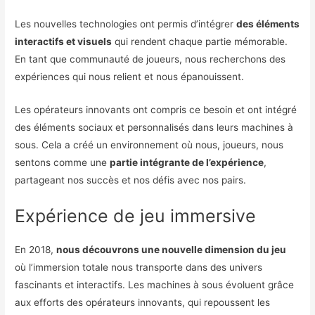
Les nouvelles technologies ont permis d’intégrer
des éléments
interactifs et visuels
qui rendent chaque partie mémorable.
En tant que communauté de joueurs, nous recherchons des
expériences qui nous relient et nous épanouissent.
Les opérateurs innovants ont compris ce besoin et ont intégré
des éléments sociaux et personnalisés dans leurs machines à
sous. Cela a créé un environnement où nous, joueurs, nous
sentons comme une
partie intégrante de l’expérience
,
partageant nos succès et nos défis avec nos pairs.
Expérience de jeu immersive
En 2018,
nous découvrons une nouvelle dimension du jeu
où l’immersion totale nous transporte dans des univers
fascinants et interactifs. Les machines à sous évoluent grâce
aux efforts des opérateurs innovants, qui repoussent les