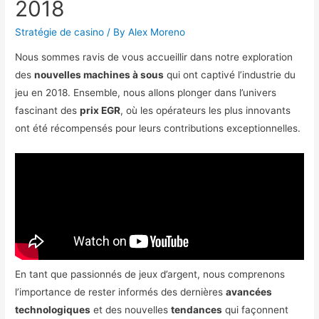
2018
Stratégie de casino
/ By
Alex Moreno
Nous sommes ravis de vous accueillir dans notre exploration
des
nouvelles machines à sous
qui ont captivé l’industrie du
jeu en 2018. Ensemble, nous allons plonger dans l’univers
fascinant des
prix EGR
, où les opérateurs les plus innovants
ont été récompensés pour leurs contributions exceptionnelles.
En tant que passionnés de jeux d’argent, nous comprenons
l’importance de rester informés des dernières
avancées
technologiques
et des nouvelles
tendances
qui façonnent