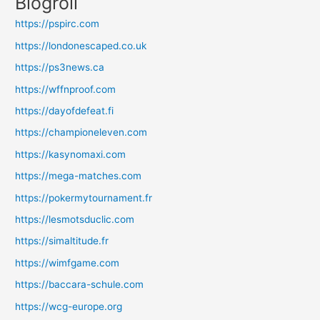
Blogroll
https://pspirc.com
https://londonescaped.co.uk
https://ps3news.ca
https://wffnproof.com
https://dayofdefeat.fi
https://championeleven.com
https://kasynomaxi.com
https://mega-matches.com
https://pokermytournament.fr
https://lesmotsduclic.com
https://simaltitude.fr
https://wimfgame.com
https://baccara-schule.com
https://wcg-europe.org