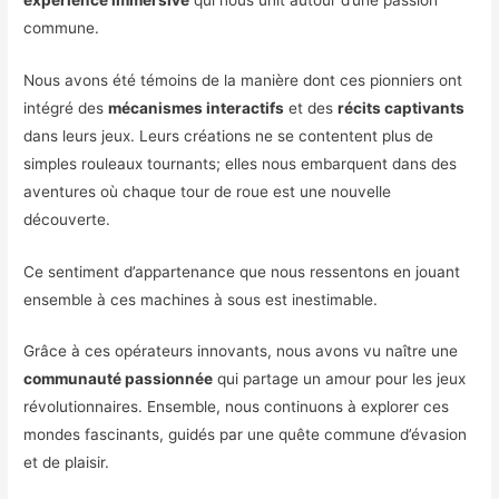
commune.
Nous avons été témoins de la manière dont ces pionniers ont
intégré des
mécanismes interactifs
et des
récits captivants
dans leurs jeux. Leurs créations ne se contentent plus de
simples rouleaux tournants; elles nous embarquent dans des
aventures où chaque tour de roue est une nouvelle
découverte.
Ce sentiment d’appartenance que nous ressentons en jouant
ensemble à ces machines à sous est inestimable.
Grâce à ces opérateurs innovants, nous avons vu naître une
communauté passionnée
qui partage un amour pour les jeux
révolutionnaires. Ensemble, nous continuons à explorer ces
mondes fascinants, guidés par une quête commune d’évasion
et de plaisir.