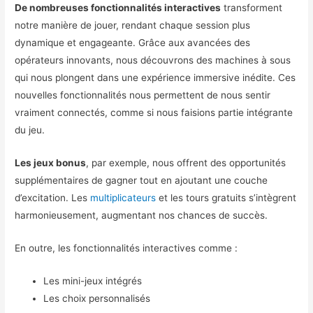
De nombreuses fonctionnalités interactives
transforment
notre manière de jouer, rendant chaque session plus
dynamique et engageante. Grâce aux avancées des
opérateurs innovants, nous découvrons des machines à sous
qui nous plongent dans une expérience immersive inédite. Ces
nouvelles fonctionnalités nous permettent de nous sentir
vraiment connectés, comme si nous faisions partie intégrante
du jeu.
Les jeux bonus
, par exemple, nous offrent des opportunités
supplémentaires de gagner tout en ajoutant une couche
d’excitation. Les
multiplicateurs
et les tours gratuits s’intègrent
harmonieusement, augmentant nos chances de succès.
En outre, les fonctionnalités interactives comme :
Les mini-jeux intégrés
Les choix personnalisés