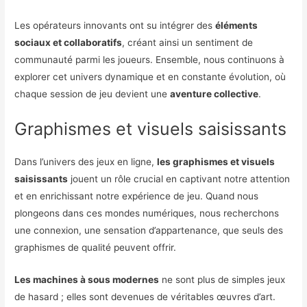
Les opérateurs innovants ont su intégrer des
éléments
sociaux et collaboratifs
, créant ainsi un sentiment de
communauté parmi les joueurs. Ensemble, nous continuons à
explorer cet univers dynamique et en constante évolution, où
chaque session de jeu devient une
aventure collective
.
Graphismes et visuels saisissants
Dans l’univers des jeux en ligne,
les graphismes et visuels
saisissants
jouent un rôle crucial en captivant notre attention
et en enrichissant notre expérience de jeu. Quand nous
plongeons dans ces mondes numériques, nous recherchons
une connexion, une sensation d’appartenance, que seuls des
graphismes de qualité peuvent offrir.
Les machines à sous modernes
ne sont plus de simples jeux
de hasard ; elles sont devenues de véritables œuvres d’art.