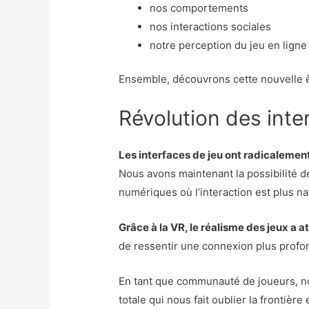
nos comportements
nos interactions sociales
notre perception du jeu en ligne
Ensemble, découvrons cette nouvelle 
Révolution des inte
Les interfaces de jeu ont radicalemen
Nous avons maintenant la possibilité
numériques où l’interaction est plus nat
Grâce à la VR, le réalisme des jeux a 
de ressentir une connexion plus profo
En tant que communauté de joueurs, 
totale qui nous fait oublier la frontière 