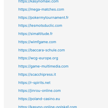
https://kasynomaxi.com
https://mega-matches.com
https://pokermytournament.fr
https://lesmotsduclic.com
https://simaltitude.fr
https://wimfgame.com
https://baccara-schule.com
https://wcg-europe.org
https://game-multimedia.com
https://scacchipress.it
https://r-spirits.net
https://jinrou-online.com
https://poland-casino.eu
https://kasyno-online-polska1.com