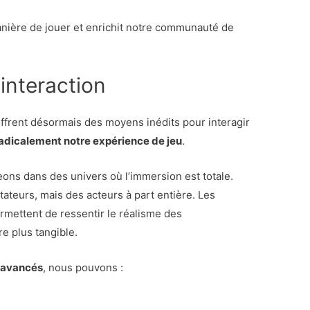
anière de jouer et enrichit notre communauté de
interaction
ffrent désormais des moyens inédits pour interagir
adicalement notre expérience de jeu
.
eons dans des univers où l’immersion est totale.
teurs, mais des acteurs à part entière. Les
rmettent de ressentir le réalisme des
 plus tangible.
s avancés
, nous pouvons :