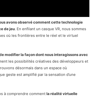
ous avons observé comment cette technologie
e de jeu
. En enfilant un casque VR, nous sommes
 où les frontières entre le réel et le virtuel
s de modifier la façon dont nous interagissons avec
ement les possibilités créatives des développeurs et
trouvons désormais dans un espace où
que geste est amplifié par la sensation d’une
hons à comprendre comment
la réalité virtuelle