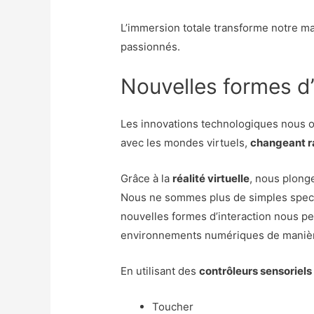
L’immersion totale transforme notre m
passionnés.
Nouvelles formes d’
Les innovations technologiques nous o
avec les mondes virtuels,
changeant r
Grâce à la
réalité virtuelle
, nous plong
Nous ne sommes plus de simples specta
nouvelles formes d’interaction nous pe
environnements numériques de manière
En utilisant des
contrôleurs sensoriel
Toucher