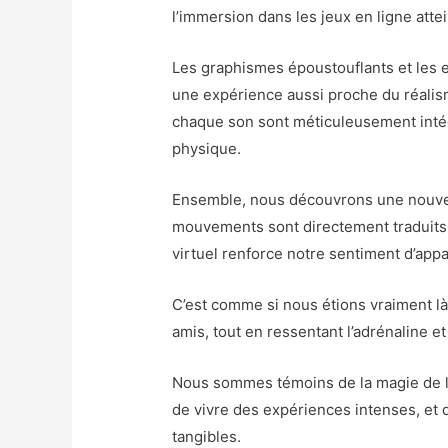
l’immersion dans les jeux en ligne atte
Les graphismes époustouflants et les
une expérience aussi proche du réali
chaque son sont méticuleusement inté
physique.
Ensemble, nous découvrons une nouve
mouvements sont directement traduits d
virtuel renforce notre sentiment d’ap
C’est comme si nous étions vraiment là
amis, tout en ressentant l’adrénaline et 
Nous sommes témoins de la magie de l
de vivre des expériences intenses, et
tangibles.