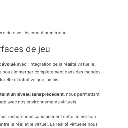
ère du divertissement numérique.
rfaces de jeu
t évolué
avec l’intégration de la réalité virtuelle.
 de nous immerger complètement dans des mondes
urelle et intuitive que jamais.
atteint un niveau sans précédent
, nous permettant
nde avec nos environnements virtuels.
nous recherchons constamment cette immersion
entre le réel et le virtuel. La réalité virtuelle nous