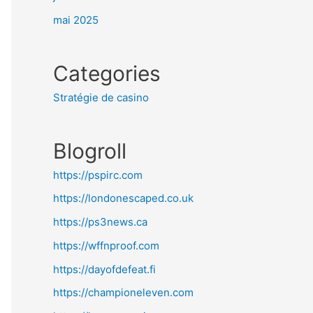
mai 2025
Categories
Stratégie de casino
Blogroll
https://pspirc.com
https://londonescaped.co.uk
https://ps3news.ca
https://wffnproof.com
https://dayofdefeat.fi
https://championeleven.com