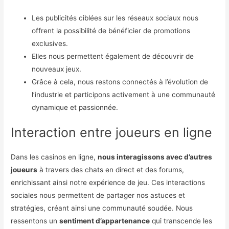
Les publicités ciblées sur les réseaux sociaux nous
offrent la possibilité de bénéficier de promotions
exclusives.
Elles nous permettent également de découvrir de
nouveaux jeux.
Grâce à cela, nous restons connectés à l’évolution de
l’industrie et participons activement à une communauté
dynamique et passionnée.
Interaction entre joueurs en ligne
Dans les casinos en ligne,
nous interagissons avec d’autres
joueurs
à travers des chats en direct et des forums,
enrichissant ainsi notre expérience de jeu. Ces interactions
sociales nous permettent de partager nos astuces et
stratégies, créant ainsi une communauté soudée. Nous
ressentons un
sentiment d’appartenance
qui transcende les