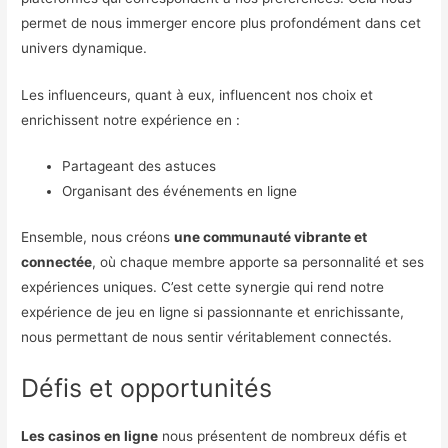
permet de nous immerger encore plus profondément dans cet
univers dynamique.
Les influenceurs, quant à eux, influencent nos choix et
enrichissent notre expérience en :
Partageant des astuces
Organisant des événements en ligne
Ensemble, nous créons
une communauté vibrante et
connectée
, où chaque membre apporte sa personnalité et ses
expériences uniques. C’est cette synergie qui rend notre
expérience de jeu en ligne si passionnante et enrichissante,
nous permettant de nous sentir véritablement connectés.
Défis et opportunités
Les casinos en ligne
nous présentent de nombreux défis et