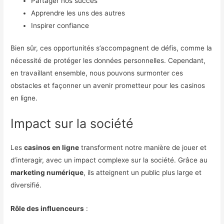
Partager nos succès
Apprendre les uns des autres
Inspirer confiance
Bien sûr, ces opportunités s’accompagnent de défis, comme la
nécessité de protéger les données personnelles. Cependant,
en travaillant ensemble, nous pouvons surmonter ces
obstacles et façonner un avenir prometteur pour les casinos
en ligne.
Impact sur la société
Les
casinos en ligne
transforment notre manière de jouer et
d’interagir, avec un impact complexe sur la société. Grâce au
marketing numérique
, ils atteignent un public plus large et
diversifié.
Rôle des influenceurs
: