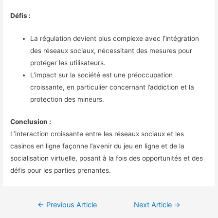
Défis :
La régulation devient plus complexe avec l’intégration
des réseaux sociaux, nécessitant des mesures pour
protéger les utilisateurs.
L’impact sur la société est une préoccupation
croissante, en particulier concernant l’addiction et la
protection des mineurs.
Conclusion :
L’interaction croissante entre les réseaux sociaux et les
casinos en ligne façonne l’avenir du jeu en ligne et de la
socialisation virtuelle, posant à la fois des opportunités et des
défis pour les parties prenantes.
Navigation
←
Previous Article
Next Article
→