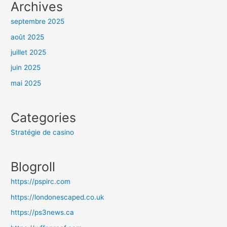
Archives
septembre 2025
août 2025
juillet 2025
juin 2025
mai 2025
Categories
Stratégie de casino
Blogroll
https://pspirc.com
https://londonescaped.co.uk
https://ps3news.ca